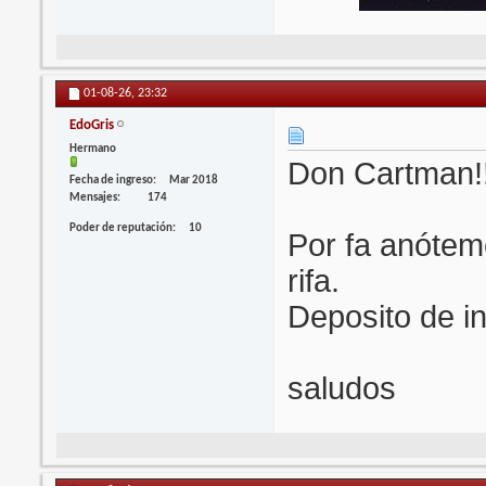
01-08-26,
23:32
EdoGris
Hermano
Don Cartman!!
Fecha de ingreso
Mar 2018
Mensajes
174
Poder de reputación
10
Por fa anóteme
rifa.
Deposito de i
saludos