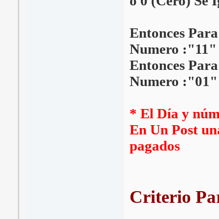
o 0 (Cero) Se I
Entonces Para
Numero :"11"
Entonces Para
Numero :"01"
* El Día y nú
En Un Post una
pagados
Criterio Pa