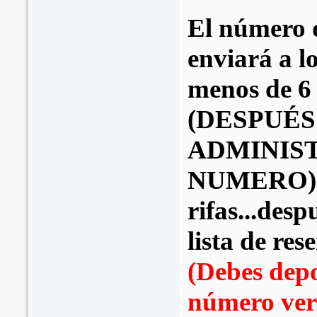
El número d
enviará a l
menos de 6 
(DESPUÉS
ADMINIS
NUMERO) ..
rifas...desp
lista de res
(Debes dep
número veri