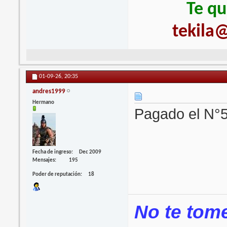
Te qu
tekila@
01-09-26,
20:35
andres1999
Hermano
Pagado el N°
Fecha de ingreso
Dec 2009
Mensajes
195
Poder de reputación
18
No te tomes