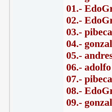
01.- EdoGr
02.- EdoGr
03.- pibec
04.- gonza
05.- andre
06.- adolf
07.- pibec
08.- EdoGr
09.- gonza