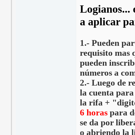
Logianos... 
a aplicar pa
1.- Pueden part
requisito mas q
pueden inscribi
números a com
2.- Luego de r
la cuenta para
la rifa + "dig
6 horas
para de
se da por liber
o abriendo la l