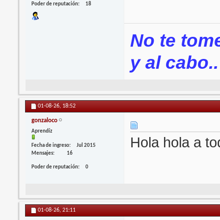
Poder de reputación
18
No te tomes
y al cabo..
01-08-26,
18:52
gonzaloco
Aprendíz
Hola hola a to
Fecha de ingreso
Jul 2015
Mensajes
16
Poder de reputación
0
01-08-26,
21:11