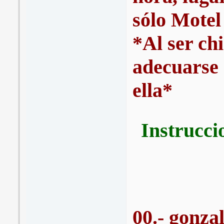
sólo Motel 
*Al ser ch
adecuarse 
ella*
Instrucci
00.- gonza