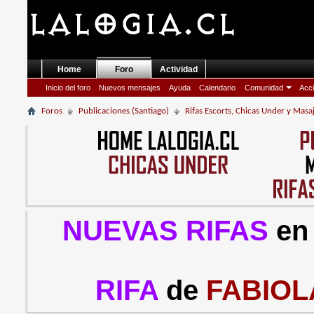
Home
Foro
Actividad
Inicio del foro
Nuevos mensajes
Ayuda
Calendario
Comunidad
Acci
Foros
Publicaciones (Santiago)
Rifas Escorts, Chicas Under y Masa
NUEVAS RIFAS
en
RIFA
de
FABIOL