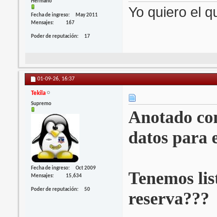
Hermano
Yo quiero el qu
Fecha de ingreso
May 2011
Mensajes
167
Poder de reputación
17
01-09-26,
16:37
Tekila
Supremo
Anotado con 
datos para 
Fecha de ingreso
Oct 2009
Tenemos list
Mensajes
15,634
Poder de reputación
50
reserva???