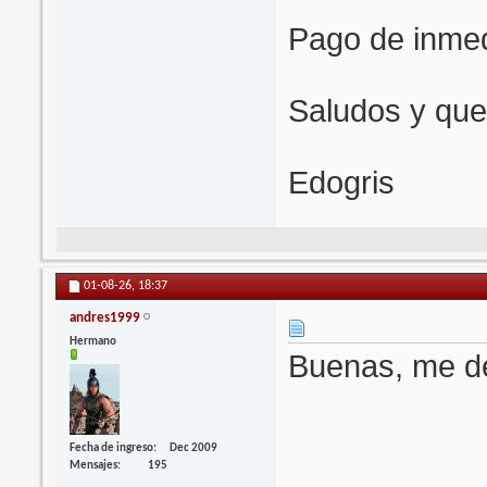
Pago de inmed
Saludos y que 
Edogris
01-08-26,
18:37
andres1999
Hermano
Buenas, me dej
Fecha de ingreso
Dec 2009
Mensajes
195