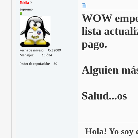
Tekila
Supremo
WOW empeza
lista actuali
pago.
Fecha de ingreso
Oct 2009
Mensajes
15,634
Poder de reputación
50
Alguien má
Salud...os
Hola! Yo soy e