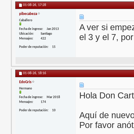
01-08-26,
17:28
pibecabeza
Caballero
A ver si empe
Fecha de ingreso
Jan 2013
Ubicación
Santiago
el 3 y el 7, po
Mensajes
422
Poder de reputación
15
01-08-26,
18:16
EdoGris
Hermano
Hola Don Car
Fecha de ingreso
Mar 2018
Mensajes
174
Poder de reputación
10
Aquí de nuevo!
Por favor anó