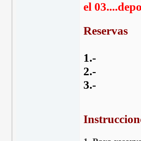
el 03....dep
Reservas
1.-
2.-
3.-
Instruccion