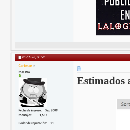
01-11-26,
00:52
Cartman
Maestro
Estimados ac
Fecha de ingreso
Sep 2009
Mensajes
1,557
Poder de reputación
21