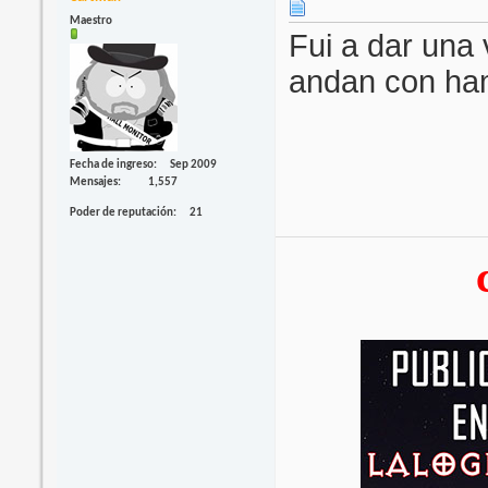
Maestro
Fui a dar una 
andan con ha
Fecha de ingreso
Sep 2009
Mensajes
1,557
Poder de reputación
21