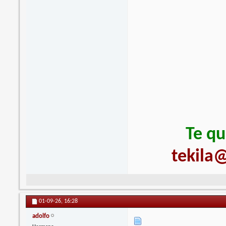
Te qu
tekila@
01-09-26,
16:28
adolfo