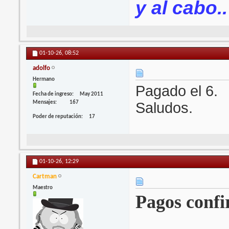
y al cabo..
01-10-26,
08:52
adolfo
Hermano
Pagado el 6.
Fecha de ingreso
May 2011
Mensajes
167
Saludos.
Poder de reputación
17
01-10-26,
12:29
Cartman
Maestro
Pagos confir