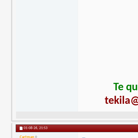
Te qu
tekila@
01-08-26,
21:53
Cartman