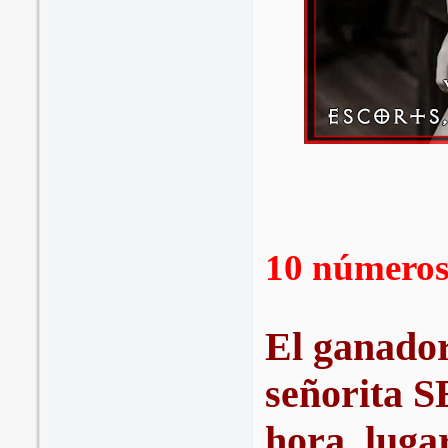
10 números
El ganador
señorita
hora, luga