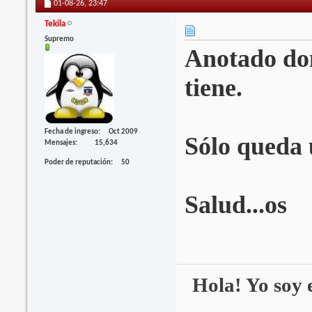
01-08-26,
23:47
Tekila
Supremo
Anotado don
tiene.
Fecha de ingreso
Oct 2009
Sólo queda 
Mensajes
15,634
Poder de reputación
50
Salud...os
Hola! Yo soy e