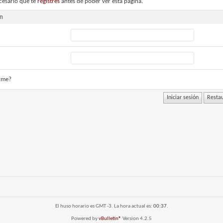
cesario que te
registres
antes de poder ver esta página.
ón
rme?
El huso horario es GMT -3. La hora actual es:
00:37
.
Powered by
vBulletin®
Version 4.2.5