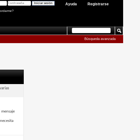
Ayuda
Registrarse
ordarme?
Búsqueda avanzada
varias
l mensaje
 necesita