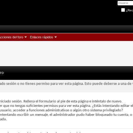
¿Rec
cciones del foro
Enlaces rápidos
oro
iado sesión o no tienes permiso para ver esta página. Esto puede deberse a una de 
niciado sesión. Rellena el formulario al pie de esta página e inténtalo de nuevo.
r que no tengas suficientes permisos para ver esta página. ¿Estás intentando editar e
usuario, acceder a funciones administrativas o algún otro sistema privilegiado?
 intentando escribir un mensaje, el administrador pudo haber bloqueado tu cuenta, o
vada.