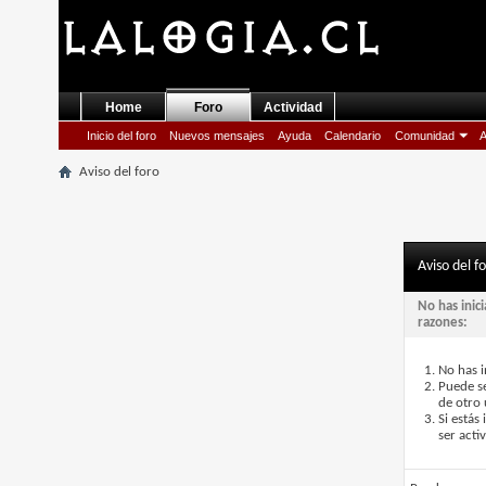
Home
Foro
Actividad
Inicio del foro
Nuevos mensajes
Ayuda
Calendario
Comunidad
A
Aviso del foro
Aviso del f
No has inic
razones:
No has i
Puede se
de otro 
Si estás
ser acti