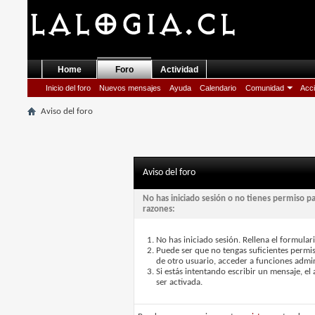
Home
Foro
Actividad
Inicio del foro
Nuevos mensajes
Ayuda
Calendario
Comunidad
Acci
Aviso del foro
Aviso del foro
No has iniciado sesión o no tienes permiso p
razones:
No has iniciado sesión. Rellena el formulari
Puede ser que no tengas suficientes permis
de otro usuario, acceder a funciones admin
Si estás intentando escribir un mensaje, e
ser activada.