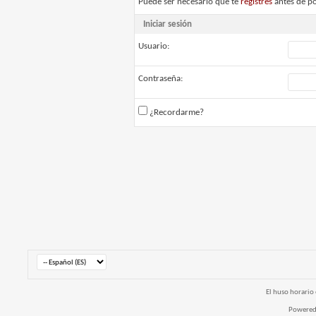
Puede ser necesario que te
registres
antes de po
Iniciar sesión
Usuario:
Contraseña:
¿Recordarme?
El huso horario 
Powered