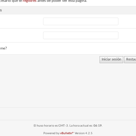
cesario que te
registres
antes de poder ver esta página.
ón
rme?
El huso horario es GMT -3. La hora actual es:
06:19
.
Powered by
vBulletin®
Version 4.2.5