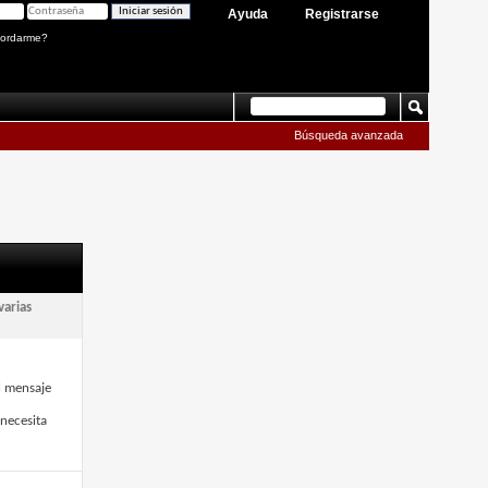
Ayuda
Registrarse
ordarme?
Búsqueda avanzada
varias
l mensaje
 necesita