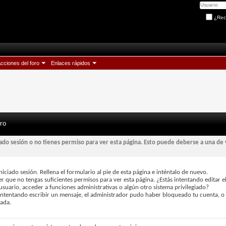
¿Rec
cciones del foro
Enlaces rápidos
oro
iado sesión o no tienes permiso para ver esta página. Esto puede deberse a una de 
niciado sesión. Rellena el formulario al pie de esta página e inténtalo de nuevo.
r que no tengas suficientes permisos para ver esta página. ¿Estás intentando editar e
usuario, acceder a funciones administrativas o algún otro sistema privilegiado?
 intentando escribir un mensaje, el administrador pudo haber bloqueado tu cuenta, o
vada.