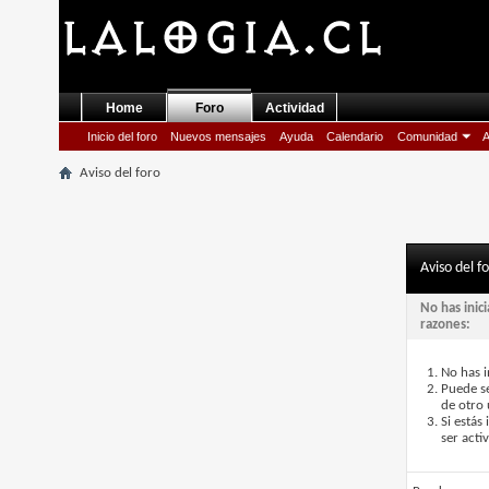
Home
Foro
Actividad
Inicio del foro
Nuevos mensajes
Ayuda
Calendario
Comunidad
A
Aviso del foro
Aviso del f
No has inic
razones:
No has i
Puede se
de otro 
Si estás
ser acti