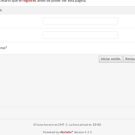
cesario que te
registres
antes de poder ver esta página.
ón
rme?
El huso horario es GMT -3. La hora actual es:
23:02
.
Powered by
vBulletin®
Version 4.2.5