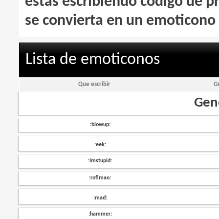
estás escribiendo código de 
se convierta en un emoticono 
Lista de emoticonos
Que escribir
G
Gene
:blowup:
:eek:
:imstupid:
:roflmao:
:mad:
:hammer: