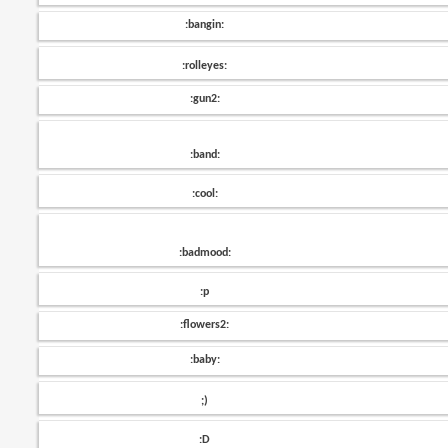
:bangin:
:rolleyes:
:gun2:
:band:
:cool:
:badmood:
:p
:flowers2:
:baby:
;)
:D