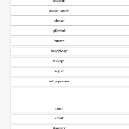
:scooter:
:poster_spam:
:please:
:giljotiini:
:hunter:
:happybday:
:fishing1:
:argue:
:mf_popeanim:
:laugh
:cloud:
:starwars: