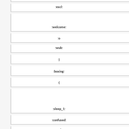
:excl:
:welcome:
:o
:wub:
:)
:boxing:
:(
:sleep_1:
:confused: