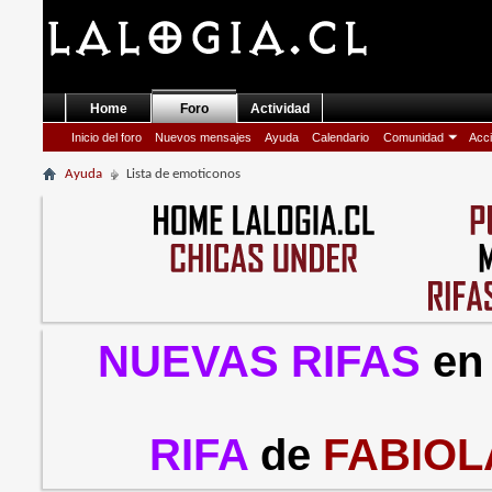
Home
Foro
Actividad
Inicio del foro
Nuevos mensajes
Ayuda
Calendario
Comunidad
Acci
Ayuda
Lista de emoticonos
NUEVAS RIFAS
en
RIFA
de
FABIOL