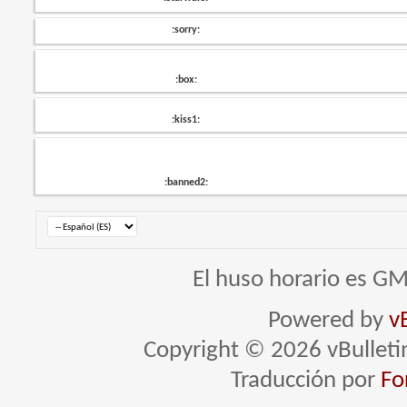
:sorry:
:box:
:kiss1:
:banned2:
El huso horario es GM
Powered by
v
Copyright © 2026 vBulletin 
Traducción por
Fo