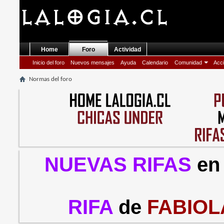
Home
Foro
Actividad
Inicio del foro
Nuevos mensajes
Ayuda
Calendario
Comunidad
Acci
Normas del foro
NUEVAS RIFAS
en
RIFA
de
FABIOL