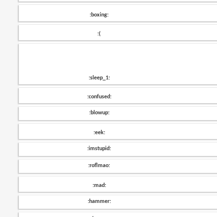
:boxing:
:(
:sleep_1:
:confused:
:blowup:
:eek:
:imstupid:
:roflmao:
:mad:
:hammer: