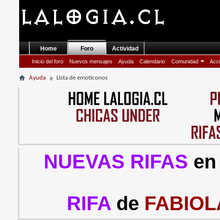
Home
Foro
Actividad
Inicio del foro
Nuevos mensajes
Ayuda
Calendario
Comunidad
Acci
Ayuda
Lista de emoticonos
NUEVAS RIFAS
en
RIFA
de
FABIOL