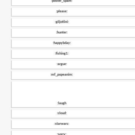
:poster_spam:
:please:
:giljotiini:
:hunter:
:happybday:
:fishing1:
:argue:
:mf_popeanim:
:laugh
:cloud:
:starwars:
:sorry: