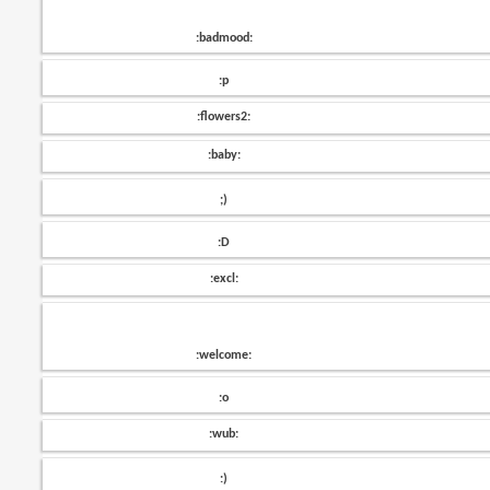
:badmood:
:p
:flowers2:
:baby:
;)
:D
:excl:
:welcome:
:o
:wub:
:)