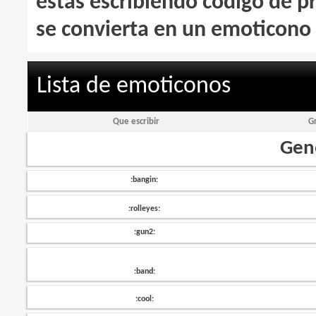
estás escribiendo código de 
se convierta en un emoticono 
Lista de emoticonos
Que escribir
G
Gene
:bangin:
:rolleyes:
:gun2:
:band:
:cool: