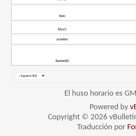
:box:
:kiss1:
:scooter:
:banned2:
El huso horario es GM
Powered by
v
Copyright © 2026 vBulletin 
Traducción por
Fo