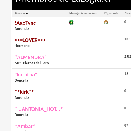
Usuario
Mensajería instantánea
Página web
Mens
0
!AxeTync
Aprendíz
135
<<=LOVER=>>
Hermano
2,8
"ALMENDRA"
MISS Piernas del Foro
12
"karlitha"
Doncella
0
**kirk**
Aprendíz
0
*...ANTONIA_HOT...*
Doncella
87
*Ambar*