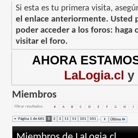
Si esta es tu primera visita, asegú
el enlace anteriormente. Usted
poder acceder a los foros: haga c
visitar el foro.
AHORA ESTAMOS
LaLogia.cl
y
Miembros
Filtrar resultados
#
A
B
C
D
E
F
G
H
I
Página 1 de 665
1
2
3
11
51
101
501
...
Último
Miembros de LaLogia.cl