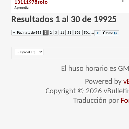
0
13111978soto
Aprendíz
Resultados 1 al 30 de 19925
Página 1 de 665
1
2
3
11
51
101
501
...
Último
El huso horario es GM
Powered by
v
Copyright © 2026 vBulletin 
Traducción por
Fo