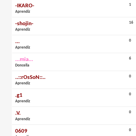
1
-IKARO-
Aprendíz
16
-shojin-
Aprendíz
0
...
Aprendíz
6
...mia...
Doncella
0
..::rOsSoN::..
Aprendíz
0
.g1
Aprendíz
0
.V.
Aprendíz
0
0609