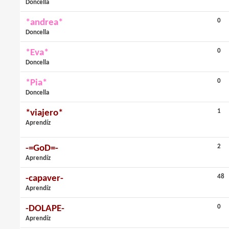
Doncella
0
*andrea*
Doncella
0
*Eva*
Doncella
0
*Pia*
Doncella
1
*viajero*
Aprendíz
2
-=GoD=-
Aprendíz
48
-capaver-
Aprendíz
0
-DOLAPE-
Aprendíz