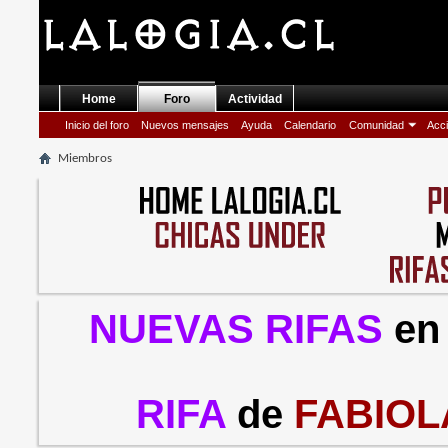
Home
Foro
Actividad
Inicio del foro
Nuevos mensajes
Ayuda
Calendario
Comunidad
Acci
Miembros
NUEVAS RIFAS
en
RIFA
de
FABIOL