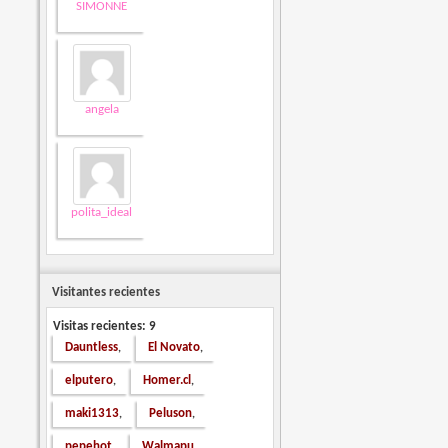
SIMONNE
angela
polita_ideal
Visitantes recientes
Visitas recientes: 9
Dauntless
El Novato
,
,
elputero
Homer.cl
,
,
maki1313
Peluson
,
,
pepehot
Walmapu
,
,