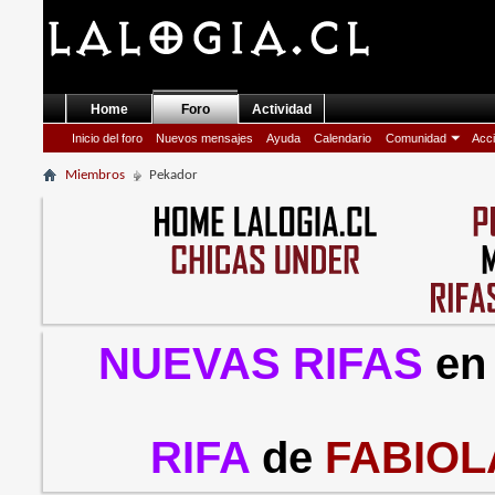
Home
Foro
Actividad
Inicio del foro
Nuevos mensajes
Ayuda
Calendario
Comunidad
Acci
Miembros
Pekador
NUEVAS RIFAS
en
RIFA
de
FABIOL