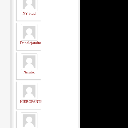
NY Stud
Donalejandro
Naruto.
HIEROFANTE