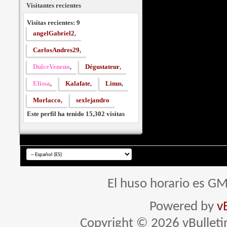
Visitantes recientes
Visitas recientes: 9
angelGabriel2
,
CarlosAndres29
,
DulceVeneno
Dégustateur
,
,
Elissa
Kalafate
Linus
,
,
,
Morlacco
sexlejandro
,
Este perfil ha tenido
15,302
visitas
El huso horario es GM
Powered by
v
Copyright © 2026 vBulletin 