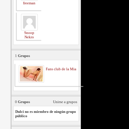
freeman
Snoop
Nekro
1
Grupos
Fans club de la Mia
0
Grupos
Unirse a grupos
Dulci no es miembro de ningún grupo
público