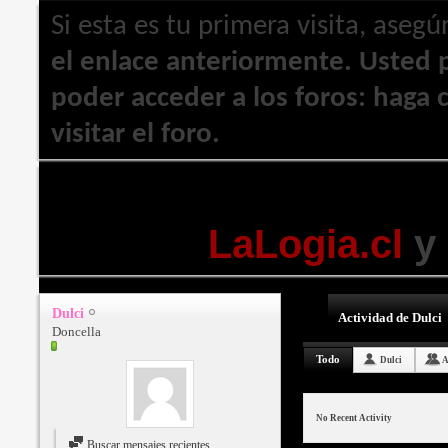
Si esta es tu primera visita, asegú
el enlace anteriormente. Usted
poder acceder a los foros: haga c
visitar el foro.
AHORA ESTAMOS
LaLogia.cl
y
Dulci
Actividad de Dulci
Doncella
Todo
Dulci
A
No Recent Activity
Buscar mensajes recientes