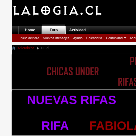
Home
Foro
Actividad
Inicio del foro
Nuevos mensajes
Ayuda
Calendario
Comunidad
Acci
Miembros
Dulci
NUEVAS RIFAS
en
RIFA
de
FABIOL