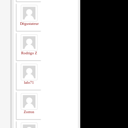
Dégustateur
Rodrigo Z
lalo71
Zorron