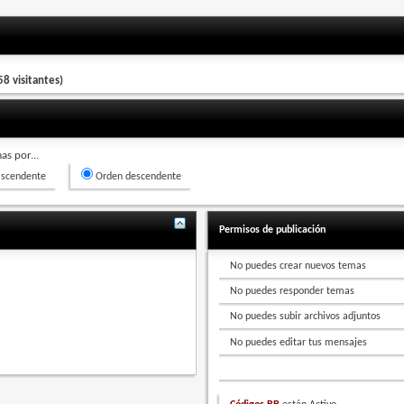
8 visitantes)
s por...
scendente
Orden descendente
Permisos de publicación
No puedes
crear nuevos temas
No puedes
responder temas
No puedes
subir archivos adjuntos
No puedes
editar tus mensajes