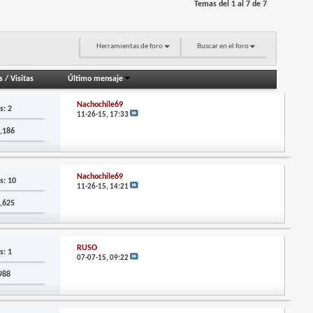
Temas del 1 al 7 de 7
Herramientas de foro
Buscar en el foro
s
/
Visitas
Último mensaje
Nachochile69
s: 2
11-26-15,
17:33
2,186
Nachochile69
s: 10
11-26-15,
14:21
4,625
RUSO
s: 1
07-07-15,
09:22
,988