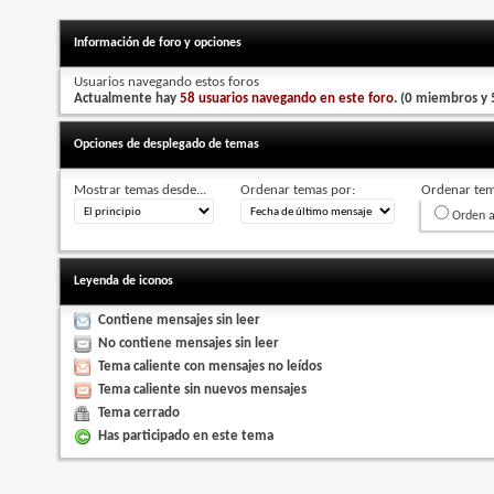
Información de foro y opciones
Usuarios navegando estos foros
Actualmente hay
58 usuarios navegando en este foro
. (0 miembros y 5
Opciones de desplegado de temas
Mostrar temas desde...
Ordenar temas por:
Ordenar tema
Orden a
Leyenda de iconos
Contiene mensajes sin leer
No contiene mensajes sin leer
Tema caliente con mensajes no leídos
Tema caliente sin nuevos mensajes
Tema cerrado
Has participado en este tema