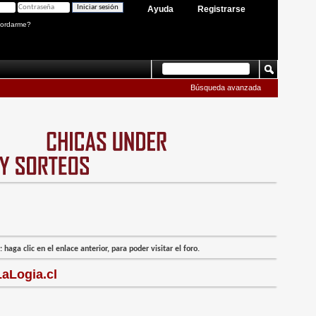
Ayuda
Registrarse
ordarme?
Búsqueda avanzada
 haga clic en el enlace anterior, para poder visitar el foro.
aLogia.cl