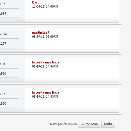
Darth
s: 7
11-04-11,
14:00
2,699
martinita89
s: 14
05-29-11,
06:00
8,297
la cosita mas linda
s: 3
05-19-11,
14:34
0,926
la cosita mas linda
s: 7
05-19-11,
14:33
6,560
Navegación rápida
Iron Man
Arriba