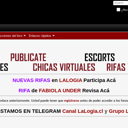
¿Rec
cciones del foro
Enlaces rápidos
NUEVAS RIFAS
en
LALOGIA
Participa Acá
RIFA
de
FABIOLA UNDER
Revisa Acá
l enlace anteriormente. Usted puede tener que
registrarse
antes de poder acceder a los foros:
ESTAMOS EN TELEGRAM
Canal LaLogia.cl
y
Grupo L