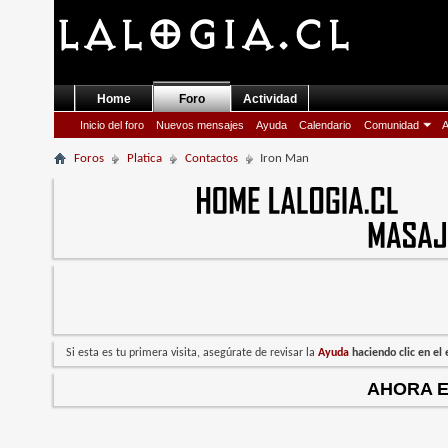
Home
Foro
Actividad
Inicio del foro
Nuevos mensajes
Ayuda
Calendario
Comunidad
A
Foros
Platica
Contactos
Iron Man
Si esta es tu primera visita, asegúrate de revisar la
Ayuda
haciendo clic en e
AHORA 