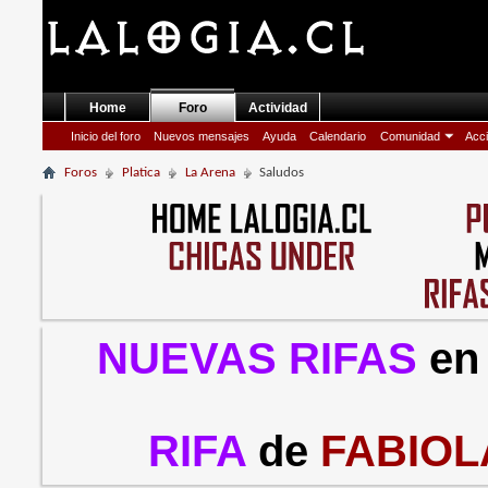
Home
Foro
Actividad
Inicio del foro
Nuevos mensajes
Ayuda
Calendario
Comunidad
Acci
Foros
Platica
La Arena
Saludos
NUEVAS RIFAS
en
RIFA
de
FABIOL