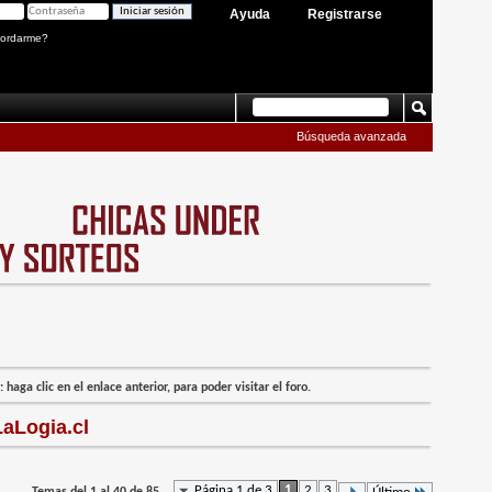
Ayuda
Registrarse
ordarme?
Búsqueda avanzada
 haga clic en el enlace anterior, para poder visitar el foro.
aLogia.cl
Página 1 de 3
1
2
3