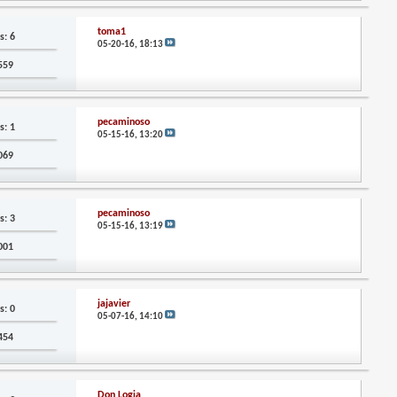
toma1
s: 6
05-20-16,
18:13
,559
pecaminoso
s: 1
05-15-16,
13:20
,069
pecaminoso
s: 3
05-15-16,
13:19
,001
jajavier
s: 0
05-07-16,
14:10
,454
Don Logia