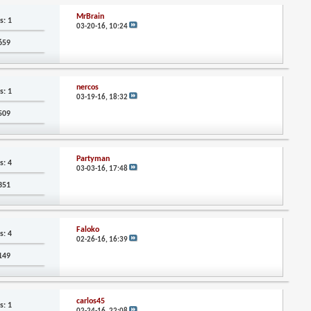
MrBrain
s: 1
03-20-16,
10:24
,659
nercos
s: 1
03-19-16,
18:32
,509
Partyman
s: 4
03-03-16,
17:48
,351
Faloko
s: 4
02-26-16,
16:39
,149
carlos45
s: 1