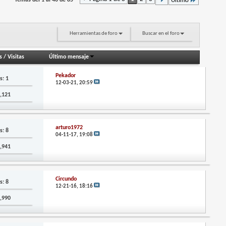
Temas del 1 al 40 de 85
Último
Herramientas de foro
Buscar en el foro
s
/
Visitas
Último mensaje
Pekador
s: 1
12-03-21,
20:59
5,121
arturo1972
s: 8
04-11-17,
19:08
4,941
Circundo
s: 8
12-21-16,
18:16
0,990