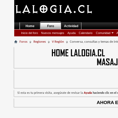
Home
Foro
Actividad
Inicio del foro
Nuevos mensajes
Ayuda
Calendario
Comunidad
A
Foros
Regiones
V Región
Conversa, consultas y temas de int
Si esta es tu primera visita, asegúrate de revisar la
Ayuda
haciendo clic en e
AHORA 