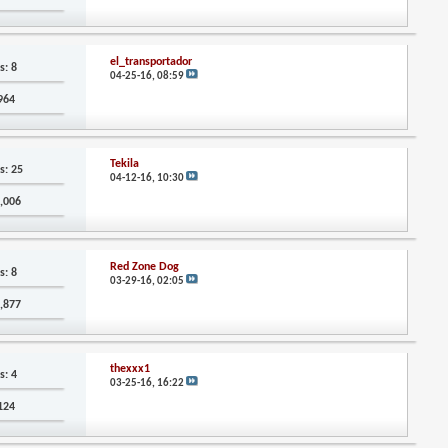
el_transportador
s: 8
04-25-16,
08:59
,964
Tekila
s: 25
04-12-16,
10:30
7,006
Red Zone Dog
s: 8
03-29-16,
02:05
0,877
thexxx1
s: 4
03-25-16,
16:22
,124