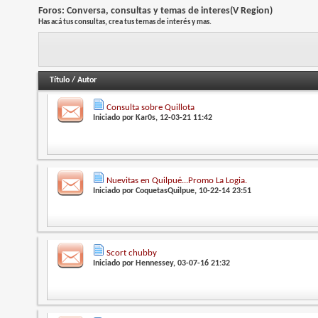
Foros:
Conversa, consultas y temas de interes(V Region)
Has acá tus consultas, crea tus temas de interés y mas.
Título
/
Autor
Consulta sobre Quillota
Iniciado por
Kar0s
, 12-03-21 11:42
Nuevitas en Quilpué...Promo La Logia.
Iniciado por
CoquetasQuilpue
, 10-22-14 23:51
Scort chubby
Iniciado por
Hennessey
, 03-07-16 21:32