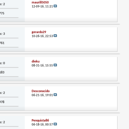
mauri85050
s: 2
12-09-16,
11:21
,775
gerardo29
s: 3
10-26-16,
22:53
,761
dieku
s: 0
08-31-16,
15:55
,183
Desconocido
s: 2
06-21-16,
19:01
,978
Penquista86
s: 2
06-18-16,
00:57