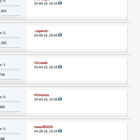
s: 9
05-06-16,
16:34
2,401
-capaver-
s: 5
05-06-16,
16:06
0,362
Circundo
s: 1
05-04-16,
18:16
,734
Primeriso
s: 0
05-03-16,
15:06
,064
mauri85050
s: 5
04-28-16,
14:34
,506