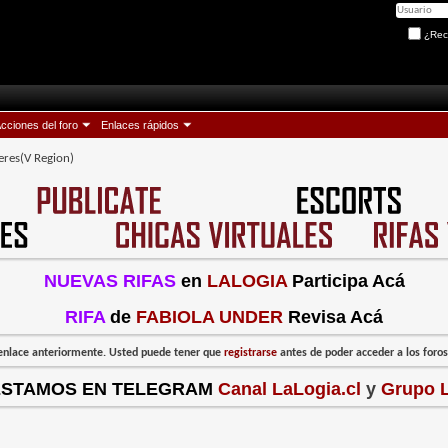
¿Rec
cciones del foro
Enlaces rápidos
eres(V Region)
NUEVAS RIFAS
en
LALOGIA
Participa Acá
RIFA
de
FABIOLA UNDER
Revisa Acá
l enlace anteriormente. Usted puede tener que
registrarse
antes de poder acceder a los foros:
ESTAMOS EN TELEGRAM
Canal LaLogia.cl
y
Grupo L