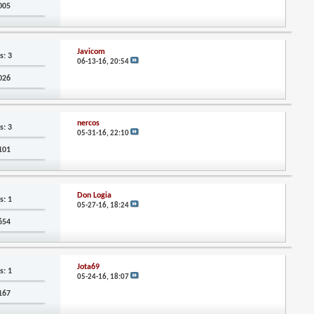
,005
Javicom
s: 3
06-13-16,
20:54
,026
nercos
s: 3
05-31-16,
22:10
,101
Don Logia
s: 1
05-27-16,
18:24
,654
Jota69
s: 1
05-24-16,
18:07
,167