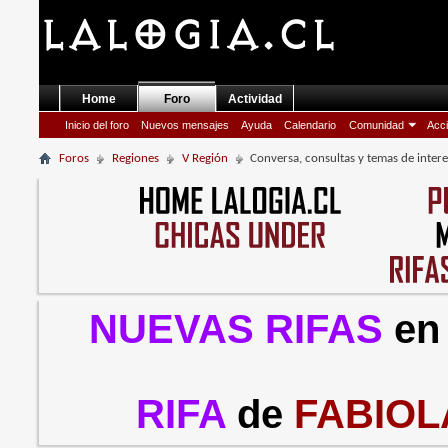
Home
Foro
Actividad
Inicio del foro
Nuevos mensajes
Ayuda
Calendario
Comunidad
Acci
Foros
Regiones
V Región
Conversa, consultas y temas de inter
NUEVAS RIFAS
en
RIFA
de
FABIOL