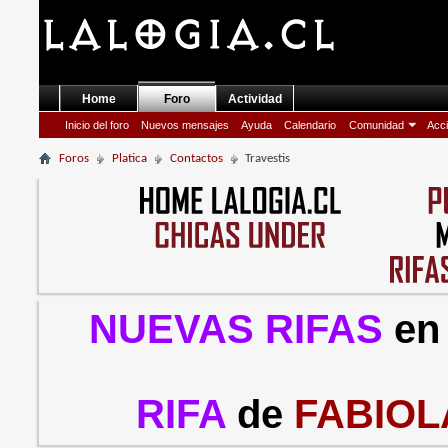
Home
Foro
Actividad
Inicio del foro
Nuevos mensajes
Ayuda
Calendario
Comunidad
Acci
Foros
Platica
Contactos
Travestis
NUEVAS RIFAS
en
RIFA
de
FABIOL