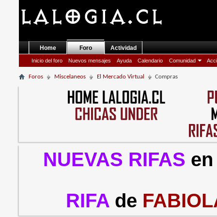
Home
Foro
Actividad
Inicio del foro
Nuevos mensajes
Ayuda
Calendario
Comunidad
Acci
Foros
Miscelaneos
El Mercado Virtual
Compras
NUEVAS RIFAS
en
RIFA
de
FABIOL