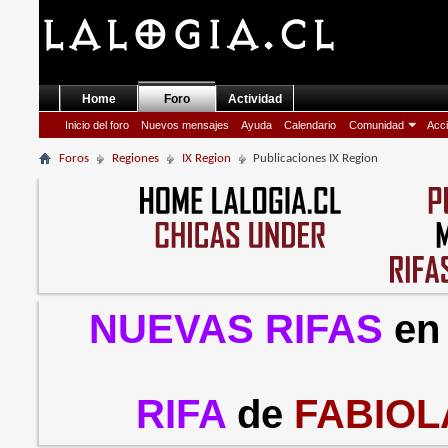
Home
Foro
Actividad
Inicio del foro
Nuevos mensajes
Ayuda
Calendario
Comunidad
Acci
Foros
Regiones
IX Region
Publicaciones IX Region
NUEVAS RIFAS
en
RIFA
de
FABIOL