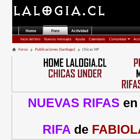
Home
Foro
Actividad
Inicio del foro
Nuevos mensajes
Ayuda
Calendario
Comunidad
Acci
Foros
Publicaciones (Santiago)
Chicas VIP
NUEVAS RIFAS
en
RIFA
de
FABIOL