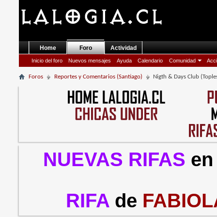
Home
Foro
Actividad
Inicio del foro
Nuevos mensajes
Ayuda
Calendario
Comunidad
Acci
Foros
Reportes y Comentarios (Santiago)
Nigth & Days Club (Tople
NUEVAS RIFAS
en
RIFA
de
FABIOL