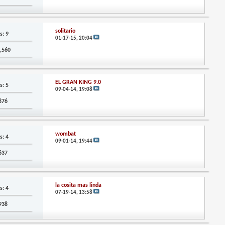
solitario
s: 9
01-17-15,
20:04
4,560
EL GRAN KING 9.0
s: 5
09-04-14,
19:08
,876
wombat
s: 4
09-01-14,
19:44
,637
la cosita mas linda
s: 4
07-19-14,
13:58
,938