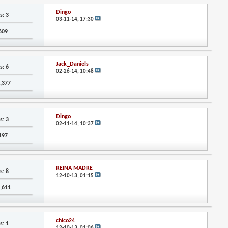
Dingo
s: 3
03-11-14,
17:30
,609
Jack_Daniels
s: 6
02-26-14,
10:48
0,377
Dingo
s: 3
02-11-14,
10:37
,197
REINA MADRE
s: 8
12-10-13,
01:15
0,611
chico24
s: 1