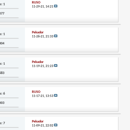
RUSO
s: 1
11-29-21,
14:21
,077
Pekador
s: 1
11-26-21,
21:33
,304
Pekador
s: 1
11-19-21,
21:23
,683
RUSO
s: 6
11-17-21,
13:53
,003
Pekador
s: 7
11-09-21,
22:02