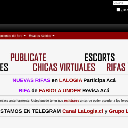
¿Rec
cciones del foro
Enlaces rápidos
NUEVAS RIFAS
en
LALOGIA
Participa Acá
RIFA
de
FABIOLA UNDER
Revisa Acá
l enlace anteriormente. Usted puede tener que
registrarse
antes de poder acceder a los foros:
ESTAMOS EN TELEGRAM
Canal LaLogia.cl
y
Grupo L