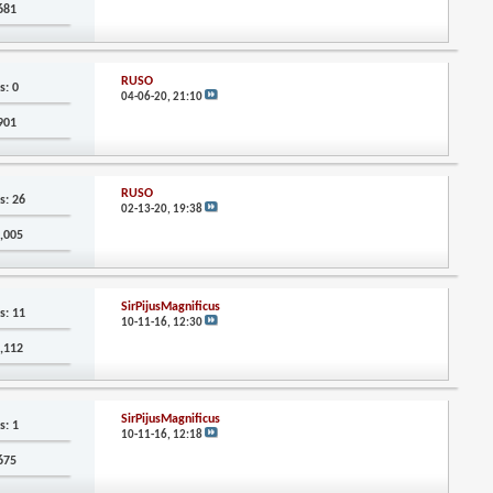
,681
RUSO
s: 0
04-06-20,
21:10
,901
RUSO
s: 26
02-13-20,
19:38
1,005
SirPijusMagnificus
s: 11
10-11-16,
12:30
6,112
SirPijusMagnificus
s: 1
10-11-16,
12:18
,675