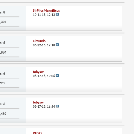
SirPijusMagnificus
s: 8
10-11-16,
12:13
5,394
Circundo
s: 6
06-22-16,
17:10
3,884
tobysw
s: 6
06-17-16,
19:06
,720
tobysw
s: 6
06-17-16,
18:54
3,469
RUSO