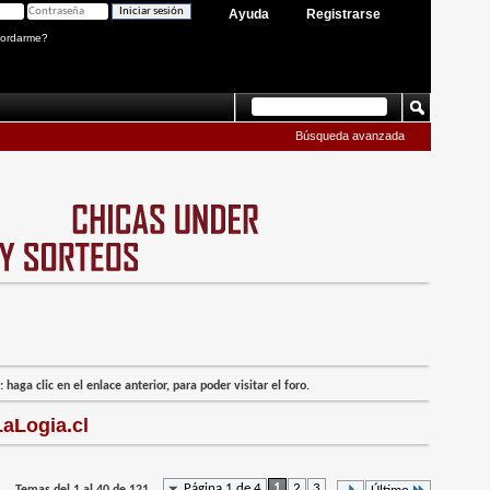
Ayuda
Registrarse
ordarme?
Búsqueda avanzada
 haga clic en el enlace anterior, para poder visitar el foro.
aLogia.cl
Página 1 de 4
1
2
3
...