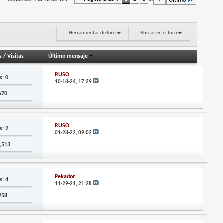
Temas del 1 al 40 de 121
Último
Herramientas de foro
Buscar en el foro
s
/
Visitas
Último mensaje
RUSO
s: 0
10-18-24,
17:29
,670
RUSO
s: 2
01-28-22,
09:02
3,513
Pekador
s: 4
11-29-21,
21:28
,258