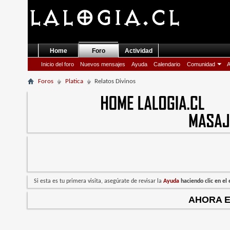
Home
Foro
Actividad
Inicio del foro
Nuevos mensajes
Ayuda
Calendario
Comunidad
A
Foros
Platica
Relatos Divinos
Si esta es tu primera visita, asegúrate de revisar la
Ayuda
haciendo clic en e
AHORA 