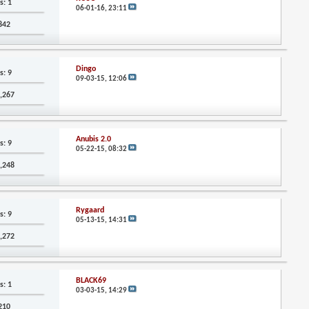
s: 1
06-01-16,
23:11
,842
Dingo
s: 9
09-03-15,
12:06
3,267
Anubis 2.0
s: 9
05-22-15,
08:32
2,248
Rygaard
s: 9
05-13-15,
14:31
4,272
BLACK69
s: 1
03-03-15,
14:29
,210