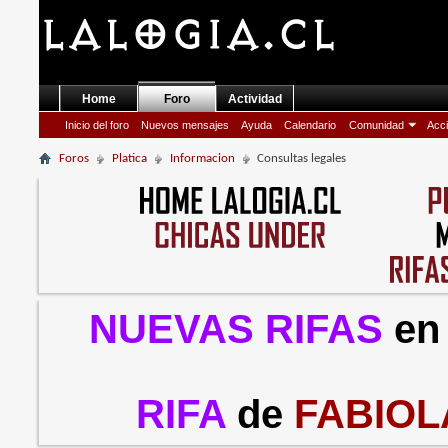
Home
Foro
Actividad
Inicio del foro
Nuevos mensajes
Ayuda
Calendario
Comunidad
Acci
Foros
Platica
Informacion
Consultas legales
NUEVAS RIFAS
en
RIFA
de
FABIOL