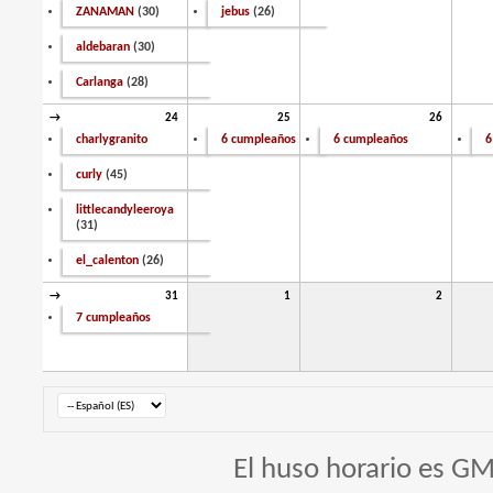
ZANAMAN
(30)
jebus
(26)
aldebaran
(30)
Carlanga
(28)
→
24
25
26
charlygranito
6 cumpleaños
6 cumpleaños
6
curly
(45)
littlecandyleeroya
(31)
el_calenton
(26)
→
31
1
2
7 cumpleaños
El huso horario es GM