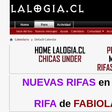
Home
Foro
Actividad
Inicio del foro
Nuevos mensajes
Ayuda
Calendario
Comunidad
Acci
Calendario
Default Calendar
NUEVAS RIFAS
en
RIFA
de
FABIOL