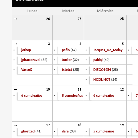
Lunes
Martes
Miércoles
→
26
27
28
→
3
4
5
jorhop
peflo
(47)
Jacques_De_Molay
5
jpirarrazaval
(32)
Junker
(32)
pabloj
(40)
VascoX
tstetxt
(28)
DIEGO1984
(28)
NICOL HOT
(24)
→
10
11
12
6 cumpleaños
8 cumpleaños
6 cumpleaños
7
→
17
18
19
ghostted
(41)
ilara
(38)
5 cumpleaños
6