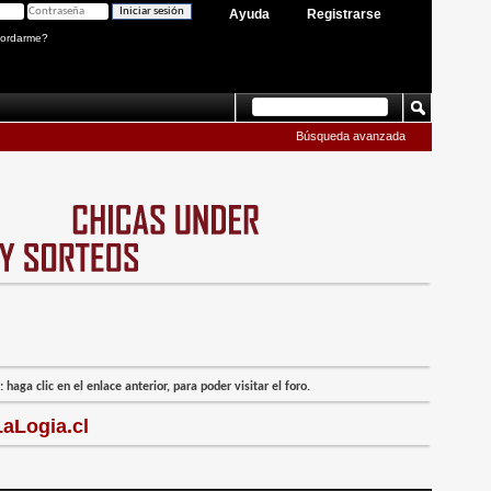
Ayuda
Registrarse
ordarme?
Búsqueda avanzada
 haga clic en el enlace anterior, para poder visitar el foro.
aLogia.cl