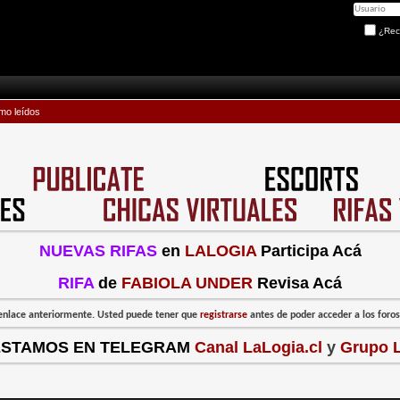
¿Rec
mo leídos
NUEVAS RIFAS
en
LALOGIA
Participa Acá
RIFA
de
FABIOLA UNDER
Revisa Acá
l enlace anteriormente. Usted puede tener que
registrarse
antes de poder acceder a los foros:
ESTAMOS EN TELEGRAM
Canal LaLogia.cl
y
Grupo L