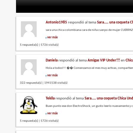
Antonio1985
respondió al tema
Sara..... una coqueta 
sara una chica colombiana cara de niña cuerpo de mujer CUERPAZO un
ver más
5 respuesta(s) | 5726 visita(s)
Daniela
respondió al tema
Amigas VIP Under!!!
en
Chic
Hola a todos!!! �� Comenzamos el mes muy activas, compartiendo
ver más
322 respuesta(s) | 1941538 visita(s)
Tekila
respondió al tema
Sara..... una coqueta Chica Un
Buen punto ese don ElectroShock, un gusto leerlo nuevamente y co
ver más
5 respuesta(s) | 5726 visita(s)