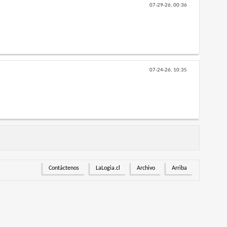
07-29-26,
00:36
07-24-26,
10:35
Contáctenos
LaLogia.cl
Archivo
Arriba