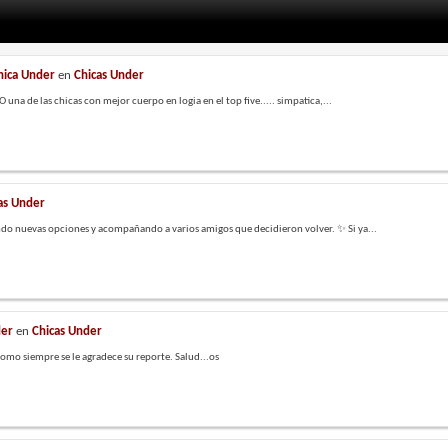
Chica Under
en
Chicas Under
a de las chicas con mejor cuerpo en logia en el top five..... simpatica,...
as Under
 nuevas opciones y acompañando a varios amigos que decidieron volver. ✨ Si ya...
der
en
Chicas Under
mo siempre se le agradece su reporte. Salud...os