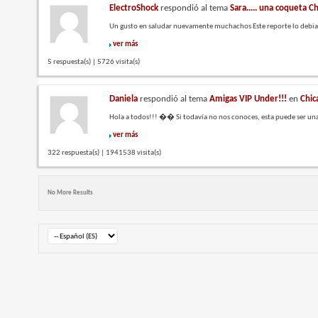
ElectroShock
respondió al tema
Sara..... una coqueta C
Un gusto en saludar nuevamente muchachos Este reporte lo debia h
ver más
5 respuesta(s) | 5726 visita(s)
Daniela
respondió al tema
Amigas VIP Under!!!
en
Chic
Hola a todos!!! �� Si todavía no nos conoces, esta puede ser una
ver más
322 respuesta(s) | 1941538 visita(s)
No More Results